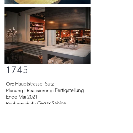
1745
Hauptstrasse, Sutz
Ort:
Fertigstellung
Planung | Realisierung:
Ende Mai 2021
Gygax Sabine
Bauherrschaft:
Café Bar | Brauerei |
Einheiten:
Blumengeschäft
Umbau einer
Besonderheiten:
ehemaligen Tankstelle