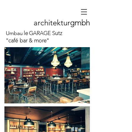
gmbh
architektur
le
GARAGE Sutz
Umbau
"café bar & more"