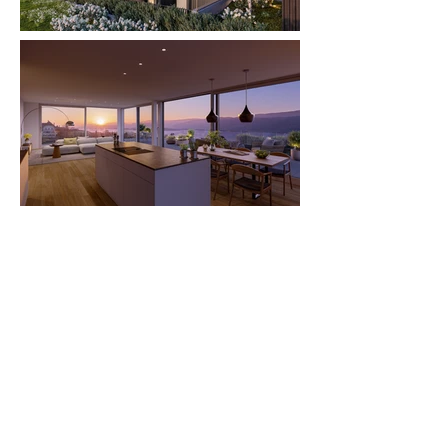
2343
Quellenweg 4 | Mörigen
Ort:
Baubeginn Frühjahr 2026
Projektstand:
FF Estate AG
Bauherrschaft:
Gerolfingen
Am Sonnenhang in Mörigen entsteht
ein Neubau mit 4 Wohnungen. Die
Grundrisse wurden so konzipiert, dass