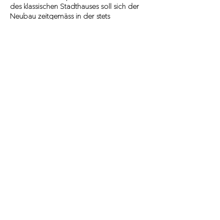
des klassischen Stadthauses soll sich der
Neubau zeitgemäss in der stets
wachsenden Berner Vorstadt Zollikofen
einfinden. Durch den winkelförmigen
Grundriss und der daraus resultierenden
Fassadenabwicklung in Südrichtung,
können sämtliche Wohneinheiten von
maximalem Sonnenlicht profitieren.
Rückliegend, vom Strassenlärm
abgewandt, befinden sich die
Schlafräume zu einem dicht bepflanzten
Hof ausgerichtet, welcher durch seine
präzise Gestaltung und Funktion als
Gebäudezugang zum Verweilen einlädt.
Die Wohnungen verfügen über
Aussenräume, welche durch eine
geschlossene Brüstung in Form einer
massiven Mauer vom Strassenraum
geschützt werden. Die bereichernde
Aussicht auf die Alpenkette des Berner
Oberlands ist hervorzuheben. Durch die
unterschiedlichen Ausrichtungen und