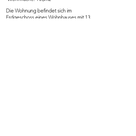
Die Wohnung befindet sich im
Erdgeschoss eines Wohnhauses mit 13
Einheiten am Schilfweg 2 + 4 in Biel im
attraktive Ländtequartier. Alle
Wohnungen sind zum See orientiert und
haben eine unverbaubare Seesicht.
Das Wohnhaus wurde anfangs 70er
Jahre gebaut. Die Grundrisseinteilung
der Wohnung entsprach nicht den
heutigen Bedürfnissen und wurde neu
organisiert und komplett renoviert.
Anstelle der geschlossenen Küche
wurde eine Kochinsel mit Seesicht
eingebaut. Die zu kleinen Nasszellen
wurden zeitgemäss erweitert und
umorganisiert. Das kleinste Zimmer dient
neu als Ankleide und im grossen
Wohnraum wurde eine «Bürobox»